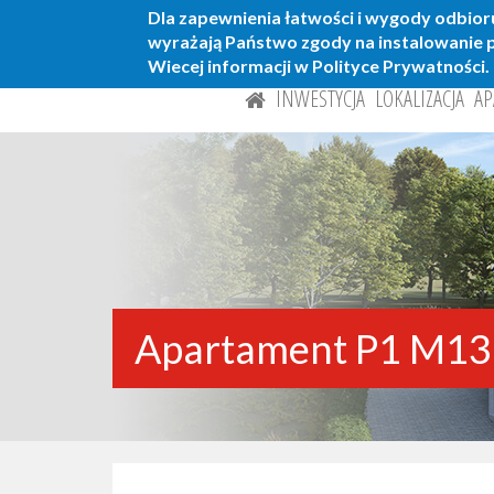
Dla zapewnienia łatwości i wygody odbioru
wyrażają Państwo zgody na instalowanie p
Wiecej informacji w Polityce Prywatności.
Skip
INWESTYCJA
LOKALIZACJA
AP
to
main
content
Apartament P1 M13