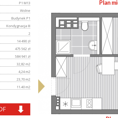
Plan m
P1 M13
Wolne
Budynek P1
Kondygnacja III
2
14 490 zł
475 562 zł
584 941 zł
32,82 m2
4,24 m2
23,70 m2
11.40 m2