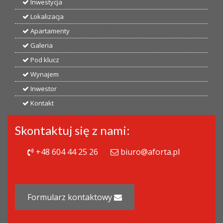
Inwestycja
Lokalizacja
Apartamenty
Galeria
Pod klucz
Wynajem
Inwestor
Kontakt
Skontaktuj się z nami:
+48 604 44 25 26
biuro@aforta.pl
Formularz kontaktowy