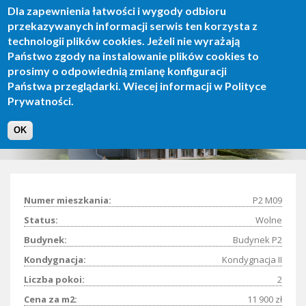
Dla zapewnienia łatwości i wygody odbioru
Skip
przekazywanych informacji serwis ten korzysta z
to
technologii plików cookies. Jeżeli nie wyrażają
main
Toggle
Państwo zgody na instalowanie plików cookies to
content
naviga
prosimy o odpowiednią zmianę konfiguracji
Państwa przeglądarki. Wiecej informacji w Polityce
Prywatności.
Apartament P2 M09
OK
Numer mieszkania:
P2 M09
Status:
Wolne
Budynek:
Budynek P2
Kondygnacja:
Kondygnacja II
Liczba pokoi:
2
Cena za m2:
11 900 zł