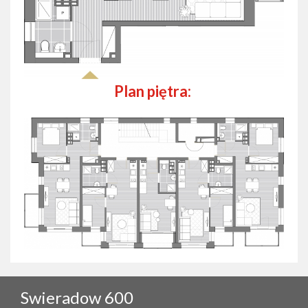
Plan piętra:
Swieradow 600