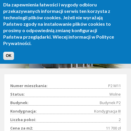
Dla zapewnienia łatwości i wygody odbioru
Skip
przekazywanych informacji serwis ten korzysta z
to
technologii plików cookies. Jeżeli nie wyrażają
main
Toggle
Państwo zgody na instalowanie plików cookies to
content
naviga
prosimy o odpowiednią zmianę konfiguracji
Państwa przeglądarki. Wiecej informacji w Polityce
Prywatności.
Apartament P2 M11
OK
Numer mieszkania:
P2 M11
Status:
Wolne
Budynek:
Budynek P2
Kondygnacja:
Kondygnacja III
Liczba pokoi:
2
Cena za m2:
11 700 zł