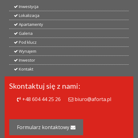
Inwestycja
Lokalizacja
Apartamenty
Galeria
Pod klucz
Wynajem
Inwestor
Kontakt
Skontaktuj się z nami:
+48 604 44 25 26
biuro@aforta.pl
Formularz kontaktowy