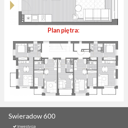
Plan piętra:
Swieradow 600
Inwestycja