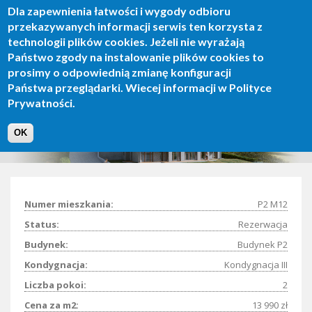
Dla zapewnienia łatwości i wygody odbioru
Skip
przekazywanych informacji serwis ten korzysta z
to
technologii plików cookies. Jeżeli nie wyrażają
main
Toggle
Państwo zgody na instalowanie plików cookies to
content
naviga
prosimy o odpowiednią zmianę konfiguracji
Państwa przeglądarki. Wiecej informacji w Polityce
Prywatności.
Apartament P2 M12
OK
Numer mieszkania:
P2 M12
Status:
Rezerwacja
Budynek:
Budynek P2
Kondygnacja:
Kondygnacja III
Liczba pokoi:
2
Cena za m2:
13 990 zł